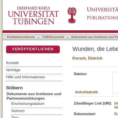
Wunden, die Leben schaffen
DSpace Repositorium (Manakin basiert)
Publikationsdienste
→
TOBIAS-portale
→
Dokumente aus Instituten und Pa
Wunden, die Lebe
VERÖFFENTLICHEN
Korsch, Dietrich
Kontakt
Verträge
Dateien:
Hilfe und Informationen
Stöbern
Aufrufstatistik
Dokumente aus Instituten und
Partnereinrichtungen
Zitierfähiger Link (URI):
ht
Erscheinungsdatum
ht
Autoren
Dokumentart:
B
Titel