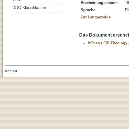
Erscheinungsdatum:
19
DDC-Klassifikation
Sprache:
De
Zur Langanzeige
Das Dokument erschein
IxTheo / FID Theology 
Kontakt