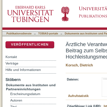
Ärztliche Verantwortung braucht Religion : ü
DSpace Repositorium (Manakin basiert)
des Arztes im Zeitalter der Hochleistungsmed
Publikationsdienste
→
TOBIAS-portale
→
Dokumente aus Instituten und Pa
Ärztliche Verantwo
VERÖFFENTLICHEN
Beitrag zum Selbs
Hochleistungsmed
Kontakt
Verträge
Korsch, Dietrich
Hilfe und Informationen
Stöbern
Dateien:
Dokumente aus Instituten und
Partnereinrichtungen
Erscheinungsdatum
Aufrufstatistik
Autoren
Zitierfähiger Link (URI):
ht
Titel