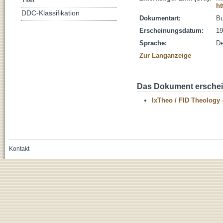
ht
DDC-Klassifikation
Dokumentart:
B
Erscheinungsdatum:
19
Sprache:
De
Zur Langanzeige
Das Dokument erschein
IxTheo / FID Theology 
Kontakt