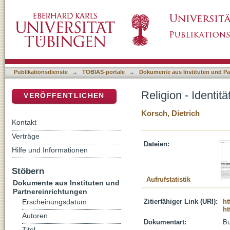
Religion - Identität - Differenz
DSpace Repositorium (Manakin basiert)
Publikationsdienste
→
TOBIAS-portale
→
Dokumente aus Instituten und Pa
Religion - Identitä
VERÖFFENTLICHEN
Korsch, Dietrich
Kontakt
Verträge
Dateien:
Hilfe und Informationen
Stöbern
Aufrufstatistik
Dokumente aus Instituten und
Partnereinrichtungen
Zitierfähiger Link (URI):
ht
Erscheinungsdatum
ht
Autoren
Dokumentart:
B
Titel