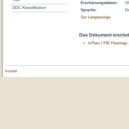
Erscheinungsdatum:
20
DDC-Klassifikation
Sprache:
De
Zur Langanzeige
Das Dokument erschein
IxTheo / FID Theology 
Kontakt