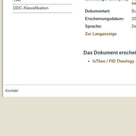
ht
DDC-Klassifikation
Dokumentart:
B
Erscheinungsdatum:
20
Sprache:
De
Zur Langanzeige
Das Dokument erschein
IxTheo / FID Theology 
Kontakt