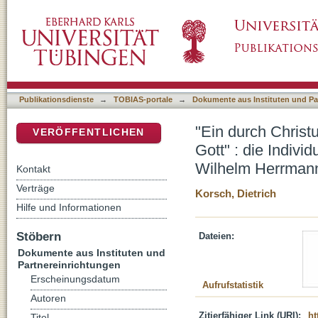
"Ein durch Christus vermittelter Verkehr der 
DSpace Repositorium (Manakin basiert)
Glaubens und die Objektivität Gottes bei W
Publikationsdienste
→
TOBIAS-portale
→
Dokumente aus Instituten und Pa
"Ein durch Christ
VERÖFFENTLICHEN
Gott" : die Indivi
Wilhelm Herrman
Kontakt
Verträge
Korsch, Dietrich
Hilfe und Informationen
Stöbern
Dateien:
Dokumente aus Instituten und
Partnereinrichtungen
Erscheinungsdatum
Aufrufstatistik
Autoren
Zitierfähiger Link (URI):
ht
Titel