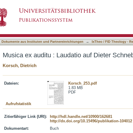
io auf Dieter Schnebel
asiert)
Dokumente aus Instituten und Partnereinrichtungen
→
IxTheo / FID Theology - R
Musica ex auditu : Laudatio auf Dieter Schne
Korsch, Dietrich
Dateien:
Korsch_253.pdf
1.83 MB
PDF
Aufrufstatistik
Zitierfähiger Link (URI):
http://hdl.handle.net/10900/162681
http://dx.doi.org/10.15496/publikation-104012
Dokumentart:
Buch