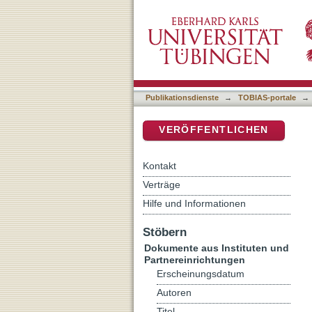
Musica ex auditu : Laudat
DSpace Repositorium (Manakin b
Publikationsdienste
→
TOBIAS-portale
→
VERÖFFENTLICHEN
Kontakt
Verträge
Hilfe und Informationen
Stöbern
Dokumente aus Instituten und
Partnereinrichtungen
Erscheinungsdatum
Autoren
Titel