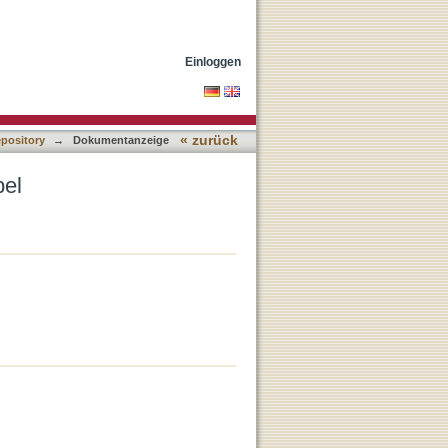
Einloggen
« zurück
epository
→
Dokumentanzeige
bel