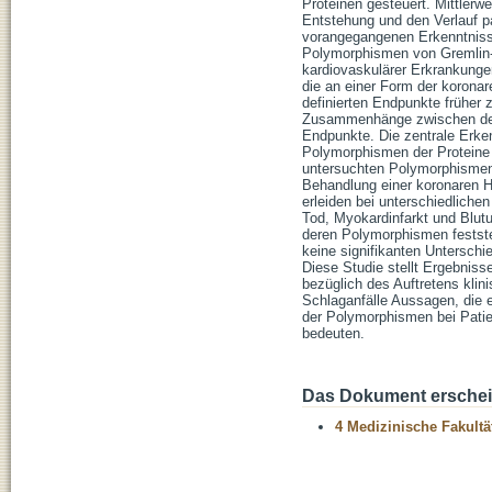
Proteinen gesteuert. Mittlerw
Entstehung und den Verlauf p
vorangegangenen Erkenntnisse
Polymorphismen von Gremlin-1
kardiovaskulärer Erkrankunge
die an einer Form der koronar
definierten Endpunkte früher 
Zusammenhänge zwischen den 
Endpunkte. Die zentrale Erken
Polymorphismen der Proteine M
untersuchten Polymorphismen.
Behandlung einer koronaren H
erleiden bei unterschiedliche
Tod, Myokardinfarkt und Blutu
deren Polymorphismen festste
keine signifikanten Untersch
Diese Studie stellt Ergebnis
bezüglich des Auftretens klin
Schlaganfälle Aussagen, die 
der Polymorphismen bei Patie
bedeuten.
Das Dokument erschein
4 Medizinische Fakultä