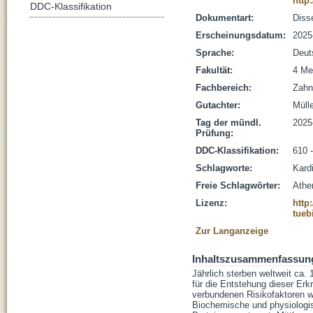
http
DDC-Klassifikation
Dokumentart:
Disse
Erscheinungsdatum:
2025
Sprache:
Deut
Fakultät:
4 Me
Fachbereich:
Zahn
Gutachter:
Mülle
Tag der mündl.
2025
Prüfung:
DDC-Klassifikation:
610 
Schlagworte:
Kard
Freie Schlagwörter:
Athe
Lizenz:
http
tueb
Zur Langanzeige
Inhaltszusammenfassun
Jährlich sterben weltweit ca
für die Entstehung dieser Er
verbundenen Risikofaktoren w
Biochemische und physiologi