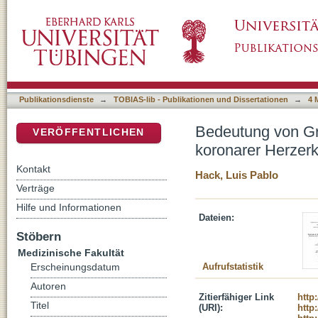
Bedeutung von Gremlin-1 und MIF-Polymorph
DSpace Repositorium (Manakin basiert)
und akutem Koronarsyndrom
Publikationsdienste
→
TOBIAS-lib - Publikationen und Dissertationen
→
4 
Bedeutung von Gr
VERÖFFENTLICHEN
koronarer Herzer
Kontakt
Hack, Luis Pablo
Verträge
Hilfe und Informationen
Dateien:
Stöbern
Medizinische Fakultät
Aufrufstatistik
Erscheinungsdatum
Autoren
Zitierfähiger Link
http
Titel
(URI):
http