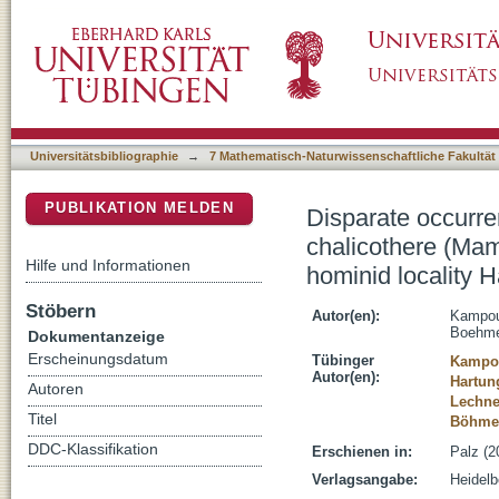
Disparate occurrences of a chalicotheriine a
DSpace Repositorium (Manakin basiert)
Chalicotheriidae) at the Late Miocene homi
Universitätsbibliographie
→
7 Mathematisch-Naturwissenschaftliche Fakultät
PUBLIKATION MELDEN
Disparate occurren
chalicothere (Mam
Hilfe und Informationen
hominid locality
Stöbern
Autor(en):
Kampour
Boehme
Dokumentanzeige
Erscheinungsdatum
Tübinger
Kampou
Autor(en):
Hartun
Autoren
Lechne
Titel
Böhme,
DDC-Klassifikation
Erschienen in:
Palz (2
Verlagsangabe:
Heidelb