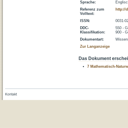
Sprache:
Englisc
Referenz zum
http://
Volltext:
ISSN:
0031-0
DDC-
550 - 
Klassifikation:
900 - G
Dokumentart:
Wissens
Zur Langanzeige
Das Dokument erschein
7 Mathematisch-Naturwi
Kontakt