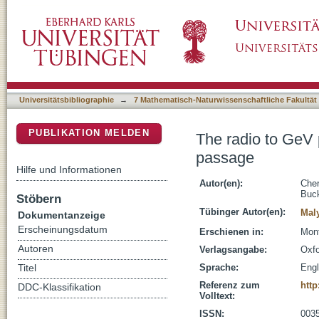
The radio to GeV picture of PSR B1259-63 d
DSpace Repositorium (Manakin basiert)
Universitätsbibliographie
→
7 Mathematisch-Naturwissenschaftliche Fakultät
PUBLIKATION MELDEN
The radio to GeV 
passage
Hilfe und Informationen
Autor(en):
Che
Buck
Stöbern
Tübinger Autor(en):
Mal
Dokumentanzeige
Erscheinungsdatum
Erschienen in:
Mont
Autoren
Verlagsangabe:
Oxfo
Sprache:
Engl
Titel
Referenz zum
http
DDC-Klassifikation
Volltext:
ISSN:
003