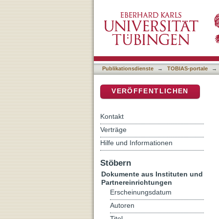
Das Dodekapropheton in ant
DSpace Repositorium (Manakin b
Publikationsdienste
→
TOBIAS-portale
→
VERÖFFENTLICHEN
Kontakt
Verträge
Hilfe und Informationen
Stöbern
Dokumente aus Instituten und
Partnereinrichtungen
Erscheinungsdatum
Autoren
Titel