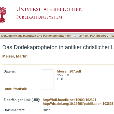
iker christlicher Literatur
asiert)
Dokumente aus Instituten und Partnereinrichtungen
→
IxTheo / FID Theology - R
Das Dodekapropheton in antiker christlicher L
Meiser, Martin
Dateien:
Meiser_207.pdf
356. KB
PDF
Aufrufstatistik
Zitierfähiger Link (URI):
http://hdl.handle.net/10900/162321
http://dx.doi.org/10.15496/publikation-103653
Dokumentart:
Buch