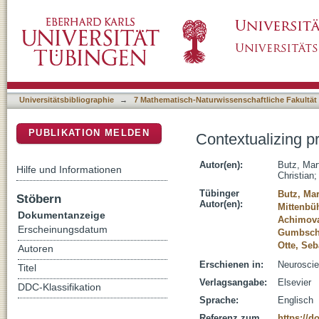
Contextualizing predictive minds
DSpace Repositorium (Manakin basiert)
Universitätsbibliographie
→
7 Mathematisch-Naturwissenschaftliche Fakultät
PUBLIKATION MELDEN
Contextualizing p
Autor(en):
Butz, Mart
Hilfe und Informationen
Christian
Tübinger
Butz, Mar
Stöbern
Autor(en):
Mittenbüh
Dokumentanzeige
Achimova
Erscheinungsdatum
Gumbsch,
Otte, Seb
Autoren
Erschienen in:
Neuroscie
Titel
Verlagsangabe:
Elsevier
DDC-Klassifikation
Sprache:
Englisch
Referenz zum
https://d