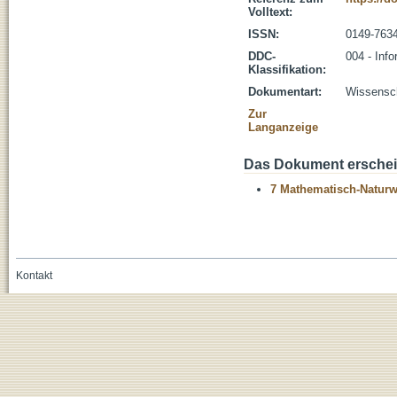
Volltext:
ISSN:
0149-763
DDC-
004 - Info
Klassifikation:
Dokumentart:
Wissenscha
Zur
Langanzeige
Das Dokument erschein
7 Mathematisch-Naturwi
Kontakt