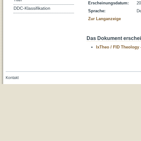
Erscheinungsdatum:
20
DDC-Klassifikation
Sprache:
De
Zur Langanzeige
Das Dokument erschein
IxTheo / FID Theology 
Kontakt