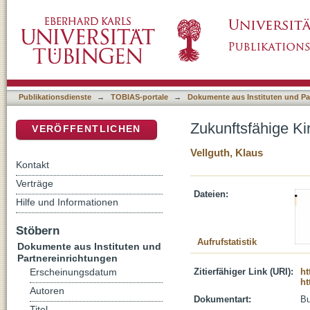
Zukunftsfähige Kirchenfinanzierung : Almosen
DSpace Repositorium (Manakin basiert)
Publikationsdienste
→
TOBIAS-portale
→
Dokumente aus Instituten und Pa
Zukunftsfähige Ki
VERÖFFENTLICHEN
Vellguth, Klaus
Kontakt
Verträge
Dateien:
Hilfe und Informationen
Stöbern
Aufrufstatistik
Dokumente aus Instituten und
Partnereinrichtungen
Zitierfähiger Link (URI):
ht
Erscheinungsdatum
ht
Autoren
Dokumentart:
B
Titel