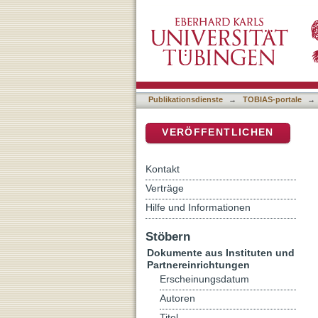
Towards an ecumenical mi
DSpace Repositorium (Manakin b
Publikationsdienste
→
TOBIAS-portale
→
VERÖFFENTLICHEN
Kontakt
Verträge
Hilfe und Informationen
Stöbern
Dokumente aus Instituten und
Partnereinrichtungen
Erscheinungsdatum
Autoren
Titel