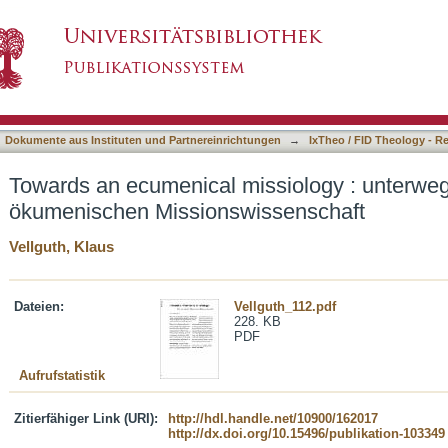
ssiology : unterwegs zu einer ökumenischen 
asiert)
Dokumente aus Instituten und Partnereinrichtungen
→
IxTheo / FID Theology - R
Towards an ecumenical missiology : unterweg
ökumenischen Missionswissenschaft
Vellguth, Klaus
Dateien:
Vellguth_112.pdf
228. KB
PDF
Aufrufstatistik
Zitierfähiger Link (URI):
http://hdl.handle.net/10900/162017
http://dx.doi.org/10.15496/publikation-103349