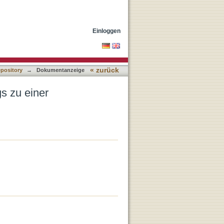
Missionswissenschaft
Einloggen
« zurück
epository
→
Dokumentanzeige
s zu einer