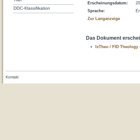
Erscheinungsdatum:
20
DDC-Klassifikation
Sprache:
En
Zur Langanzeige
Das Dokument erschein
IxTheo / FID Theology 
Kontakt