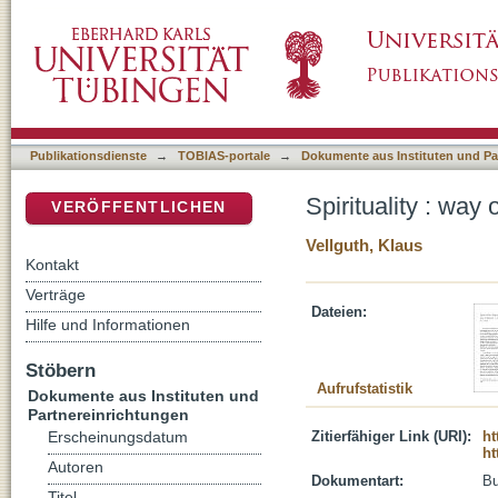
Spirituality : way of walking with christ and c
DSpace Repositorium (Manakin basiert)
Publikationsdienste
→
TOBIAS-portale
→
Dokumente aus Instituten und Pa
Spirituality : way 
VERÖFFENTLICHEN
Vellguth, Klaus
Kontakt
Verträge
Dateien:
Hilfe und Informationen
Stöbern
Aufrufstatistik
Dokumente aus Instituten und
Partnereinrichtungen
Zitierfähiger Link (URI):
ht
Erscheinungsdatum
ht
Autoren
Dokumentart:
B
Titel