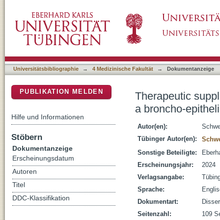
Therapeutic supplementation by chemically 
DSpace Repositorium (Manakin basiert)
model and a mouse model of cystic fibrosis
Universitätsbibliographie
→
4 Medizinische Fakultät
→
Dokumentanzeige
PUBLIKATION MELDEN
Therapeutic supp
a broncho-epitheli
Hilfe und Informationen
Autor(en):
Schwe
Stöbern
Tübinger Autor(en):
Schwe
Dokumentanzeige
Sonstige Beteiligte:
Eberha
Erscheinungsdatum
Erscheinungsjahr:
2024
Autoren
Verlagsangabe:
Tübin
Titel
Sprache:
Engli
DDC-Klassifikation
Dokumentart:
Disser
Seitenzahl:
109 S