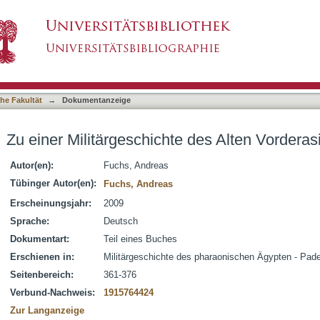
 des Alten Vorderasient
asiert)
he Fakultät
→
Dokumentanzeige
Zu einer Militärgeschichte des Alten Vorderas
Autor(en):
Fuchs, Andreas
Tübinger Autor(en):
Fuchs, Andreas
Erscheinungsjahr:
2009
Sprache:
Deutsch
Dokumentart:
Teil eines Buches
Erschienen in:
Militärgeschichte des pharaonischen Ägypten - Pad
Seitenbereich:
361-376
Verbund-Nachweis:
1915764424
Zur Langanzeige