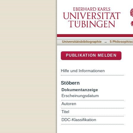
Zu einer Militärgeschichte
DSpace Repositorium (Manakin b
Universitätsbibliographie
→
5 Philosophisc
PUBLIKATION MELDEN
Hilfe und Informationen
Stöbern
Dokumentanzeige
Erscheinungsdatum
Autoren
Titel
DDC-Klassifikation