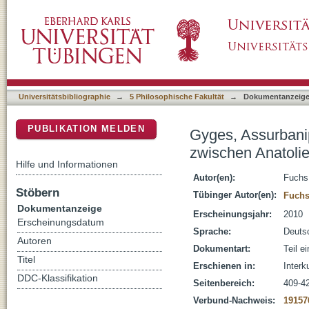
Gyges, Assurbanipal und Dugdamme/Lygdamis
DSpace Repositorium (Manakin basiert)
Universitätsbibliographie
→
5 Philosophische Fakultät
→
Dokumentanzeig
PUBLIKATION MELDEN
Gyges, Assurbani
zwischen Anatolie
Hilfe und Informationen
Autor(en):
Fuchs
Stöbern
Tübinger Autor(en):
Fuchs
Dokumentanzeige
Erscheinungsjahr:
2010
Erscheinungsdatum
Sprache:
Deuts
Autoren
Dokumentart:
Teil e
Titel
Erschienen in:
Interk
DDC-Klassifikation
Seitenbereich:
409-4
Verbund-Nachweis:
19157