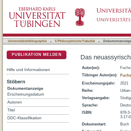
Das neuassyrische Reich
DSpace Repositorium (Manakin basiert)
Universitätsbibliographie
→
5 Philosophische Fakultät
→
Dokumentanzeig
PUBLIKATION MELDEN
Das neuassyrisch
Autor(en):
Fuchs
Hilfe und Informationen
Tübinger Autor(en):
Fuchs
Stöbern
Erscheinungsjahr:
2021
Dokumentanzeige
Reihe:
Urban
Erscheinungsdatum
Verlagsangabe:
Stutt
Autoren
Sprache:
Deuts
Titel
ISBN:
978-3
3-17-
DDC-Klassifikation
Dokumentart:
Buch