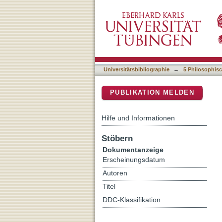
Irrläufer unter sich
DSpace Repositorium (Manakin b
Universitätsbibliographie
→
5 Philosophisc
PUBLIKATION MELDEN
Hilfe und Informationen
Stöbern
Dokumentanzeige
Erscheinungsdatum
Autoren
Titel
DDC-Klassifikation