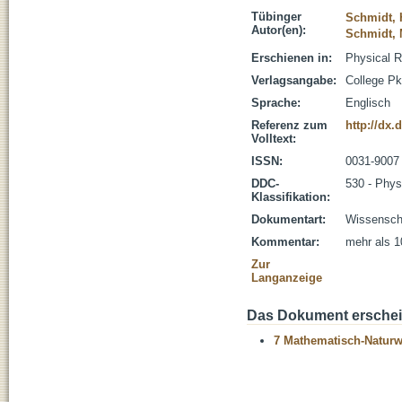
Tübinger
Schmidt, 
Autor(en):
Schmidt, 
Erschienen in:
Physical R
Verlagsangabe:
College Pk
Sprache:
Englisch
Referenz zum
http://dx.
Volltext:
ISSN:
0031-9007
DDC-
530 - Phys
Klassifikation:
Dokumentart:
Wissenscha
Kommentar:
mehr als 1
Zur
Langanzeige
Das Dokument erschein
7 Mathematisch-Naturwi