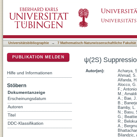
ψ(2S) Suppression in Pb-Pb Collisions at t
DSpace Repositorium (Manakin basiert)
Universitätsbibliographie
→
7 Mathematisch-Naturwissenschaftliche Fakultät
PUBLIKATION MELDEN
ψ(2S) Suppression
Autor(en):
Acharya, S
Hilfe und Informationen
Ahmad, S.
Alfanda, H
Stöbern
Alocco, G.
F.
;
Antoniol
Dokumentanzeige
M.
;
Arnaldi
A.
;
Bae, J.
Erscheinungsdatum
B.
;
Banerje
Autoren
Barnby, L.
N.
;
Basu, 
Titel
G.
;
Beattie
R.
;
Beloku
DDC-Klassifikation
A.
;
Bergma
Bhattachar
Bilandzic, 