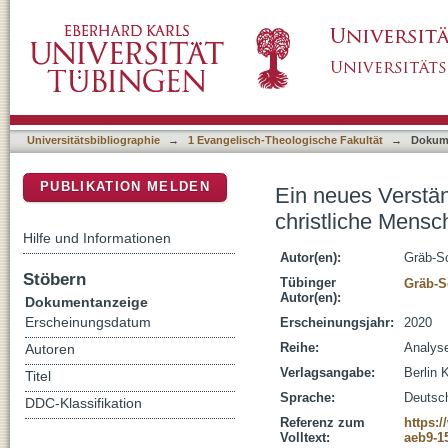
Ein neues Verständnis von Selbstbestimmung
DSpace Repositorium (Manakin basiert)
Universitätsbibliographie
→
1 Evangelisch-Theologische Fakultät
→
Dokum
PUBLIKATION MELDEN
Ein neues Verstä
christliche Mensc
Hilfe und Informationen
Autor(en):
Gräb-Sc
Stöbern
Tübinger
Gräb-S
Autor(en):
Dokumentanzeige
Erscheinungsdatum
Erscheinungsjahr:
2020
Reihe:
Analyse
Autoren
Verlagsangabe:
Berlin 
Titel
Sprache:
Deutsc
DDC-Klassifikation
Referenz zum
https:
Volltext:
aeb9-1