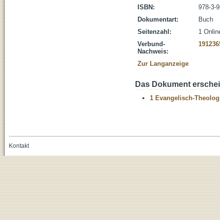
ISBN:
978-3-
Dokumentart:
Buch
Seitenzahl:
1 Onlin
Verbund-
191236
Nachweis:
Zur Langanzeige
Das Dokument erschein
1 Evangelisch-Theolog
Kontakt