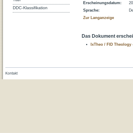
Erscheinungsdatum:
20
DDC-Klassifikation
Sprache:
De
Zur Langanzeige
Das Dokument erschein
IxTheo / FID Theology 
Kontakt