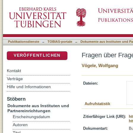
Fragen über Fragen : theologische Mutmaß
DSpace Repositorium (Manakin basiert)
Publikationsdienste
→
TOBIAS-portale
→
Dokumente aus Instituten und Pa
Fragen über Frag
VERÖFFENTLICHEN
Vögele, Wolfgang
Kontakt
Verträge
Dateien:
Hilfe und Informationen
Stöbern
Aufrufstatistik
Dokumente aus Instituten und
Partnereinrichtungen
Zitierfähiger Link (URI):
ht
Erscheinungsdatum
ht
Autoren
Dokumentart:
B
Titel