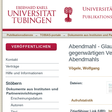
Abendmahl - Glauben für die Welt öffnen : 
DSpace Repositorium (Manakin basiert)
Theologie und Praxis des Abendmahls
Publikationsdienste
→
TOBIAS-portale
→
Dokumente aus Instituten und Pa
Abendmahl - Glaub
VERÖFFENTLICHEN
gegenwärtigen Ve
Abendmahls
Kontakt
Verträge
Vögele, Wolfgang
Hilfe und Informationen
Stöbern
Dateien:
Dokumente aus Instituten und
Partnereinrichtungen
Erscheinungsdatum
Aufrufstatistik
Autoren
Zitierfähiger Link (URI):
ht
Titel