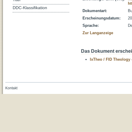
ht
DDC-Klassifikation
Dokumentart:
B
Erscheinungsdatum:
20
Sprache:
De
Zur Langanzeige
Das Dokument erschein
IxTheo / FID Theology 
Kontakt