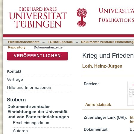
Krieg und Frieden : Judentum
DSpace Repositorium (Manakin basiert)
Publikationsdienste
→
TOBIAS-portale
→
Dokumente zentraler Einrichtunge
Repository
→
Dokumentanzeige
Krieg und Friede
VERÖFFENTLICHEN
Loth, Heinz-Jürgen
Kontakt
Verträge
Dateien:
Hilfe und Informationen
Stöbern
Aufrufstatistik
Dokumente zentraler
Einrichtungen der Universität
und von Partnereinrichtungen
Zitierfähiger Link (URI):
ht
ht
Erscheinungsdatum
Dokumentart:
B
Autoren