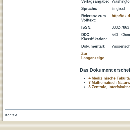
Verlagsangabe:
Washingto
Sprache:
Englisch
Referenz zum
http://dx.
Volltext:
ISSN:
0002-7863
DDC-
540 - Che
Klassifikation:
Dokumentart:
Wissenscha
Zur
Langanzeige
Das Dokument erschein
4 Medizinische Fakultä
7 Mathematisch-Naturwi
8 Zentrale, interfakult
Kontakt