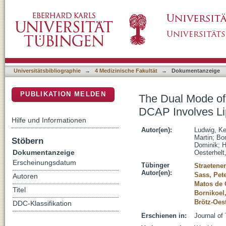
The Dual Mode of Antibacterial Action of the
DSpace Repositorium (Manakin basiert)
Binding
Universitätsbibliographie
→
4 Medizinische Fakultät
→
Dokumentanzeige
PUBLIKATION MELDEN
The Dual Mode of 
DCAP Involves Lip
Hilfe und Informationen
Autor(en):
Ludwig, Ke
Martin
;
Bor
Stöbern
Dominik
;
H
Dokumentanzeige
Oesterhelt
Erscheinungsdatum
Tübinger
Straetener
Autor(en):
Sass, Pet
Autoren
Matos de 
Titel
Bornikoel
Brötz-Oest
DDC-Klassifikation
Erschienen in:
Journal of