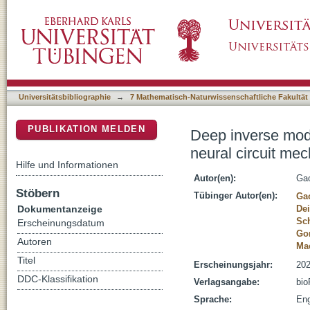
Deep inverse modeling reveals dynamic-depe
DSpace Repositorium (Manakin basiert)
Universitätsbibliographie
→
7 Mathematisch-Naturwissenschaftliche Fakultät
PUBLIKATION MELDEN
Deep inverse mod
neural circuit me
Hilfe und Informationen
Autor(en):
Gao
Stöbern
Tübinger Autor(en):
Ga
Dokumentanzeige
Dei
Sc
Erscheinungsdatum
Gon
Autoren
Ma
Titel
Erscheinungsjahr:
202
DDC-Klassifikation
Verlagsangabe:
bio
Sprache:
Eng