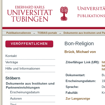
Bon-Religion
DSpace Repositorium (Manakin basiert)
Publikationsdienste
→
TOBIAS-portale
→
Dokumente aus Instituten und Pa
Bon-Religion
VERÖFFENTLICHEN
Brück, Michael von
Kontakt
Verträge
Zitierfähiger Link (URI):
ht
ht
Hilfe und Informationen
ht
Dokumentart:
B
Stöbern
Erscheinungsdatum:
19
Dokumente aus Instituten und
Sprache:
De
Partnereinrichtungen
Erscheinungsdatum
Fakultät:
Kr
Autoren
Zur Langanzeige
Titel