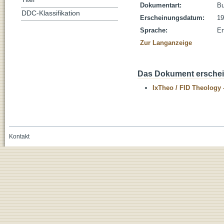
Dokumentart:
B
DDC-Klassifikation
Erscheinungsdatum:
19
Sprache:
En
Zur Langanzeige
Das Dokument erschein
IxTheo / FID Theology 
Kontakt