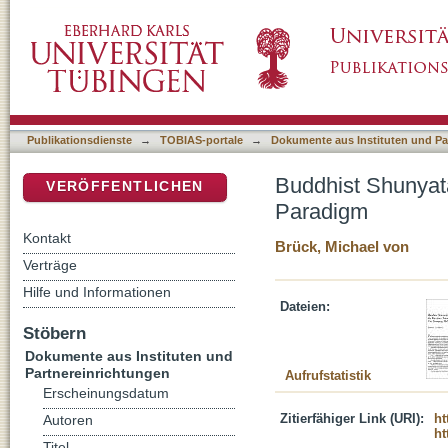
Buddhist Shunyata and the Christian Trinity 
DSpace Repositorium (Manakin basiert)
Publikationsdienste
→
TOBIAS-portale
→
Dokumente aus Instituten und Pa
Buddhist Shunyata 
VERÖFFENTLICHEN
Paradigm
Kontakt
Brück, Michael von
Verträge
Hilfe und Informationen
Dateien:
Stöbern
Dokumente aus Instituten und
Partnereinrichtungen
Aufrufstatistik
Erscheinungsdatum
Zitierfähiger Link (URI):
ht
Autoren
ht
Titel