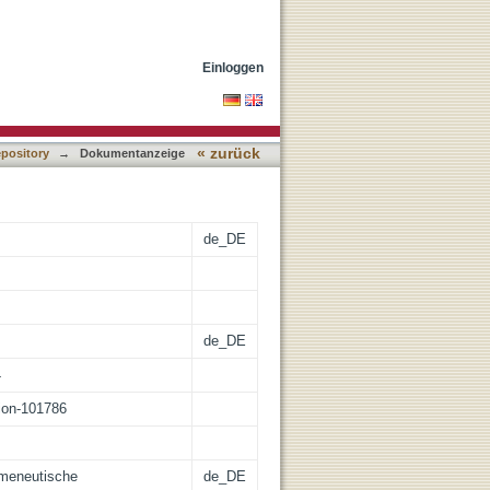
 Horizont digitaler
Einloggen
« zurück
epository
→
Dokumentanzeige
de_DE
de_DE
4
tion-101786
rmeneutische
de_DE