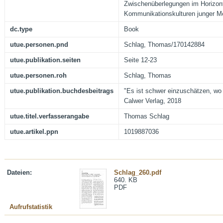
Zwischenüberlegungen im Horizont
Kommunikationskulturen junger 
dc.type
Book
utue.personen.pnd
Schlag, Thomas/170142884
utue.publikation.seiten
Seite 12-23
utue.personen.roh
Schlag, Thomas
utue.publikation.buchdesbeitrags
"Es ist schwer einzuschätzen, wo m
Calwer Verlag, 2018
utue.titel.verfasserangabe
Thomas Schlag
utue.artikel.ppn
1019887036
Dateien:
Schlag_260.pdf
640. KB
PDF
Aufrufstatistik