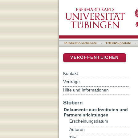
Jugentheologie und die Bi
DSpace Repositorium (Manakin b
Lebens- und Kommunikati
Publikationsdienste
→
TOBIAS-portale
→
VERÖFFENTLICHEN
Kontakt
Verträge
Hilfe und Informationen
Stöbern
Dokumente aus Instituten und
Partnereinrichtungen
Erscheinungsdatum
Autoren
Titel