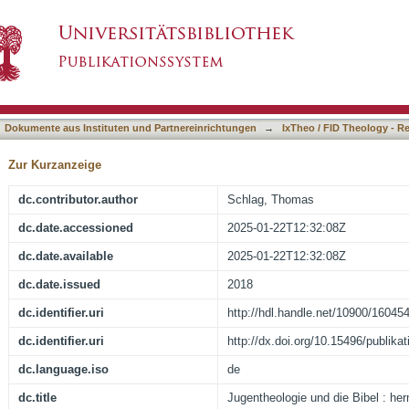
bel : hermeneutische Zwischenüberlegungen im
asiert)
onskulturen junger Menschen
Dokumente aus Instituten und Partnereinrichtungen
→
IxTheo / FID Theology - R
Zur Kurzanzeige
dc.contributor.author
Schlag, Thomas
dc.date.accessioned
2025-01-22T12:32:08Z
dc.date.available
2025-01-22T12:32:08Z
dc.date.issued
2018
dc.identifier.uri
http://hdl.handle.net/10900/16045
dc.identifier.uri
http://dx.doi.org/10.15496/publika
dc.language.iso
de
dc.title
Jugentheologie und die Bibel : he