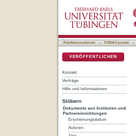
Einleitung
DSpace Repositorium (Manakin b
Publikationsdienste
→
TOBIAS-portale
→
VERÖFFENTLICHEN
Kontakt
Verträge
Hilfe und Informationen
Stöbern
Dokumente aus Instituten und
Partnereinrichtungen
Erscheinungsdatum
Autoren
Titel