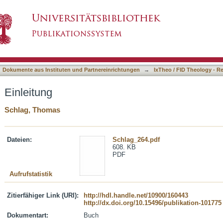
asiert)
Dokumente aus Instituten und Partnereinrichtungen
→
IxTheo / FID Theology - R
Einleitung
Schlag, Thomas
Dateien:
Schlag_264.pdf
608. KB
PDF
Aufrufstatistik
Zitierfähiger Link (URI):
http://hdl.handle.net/10900/160443
http://dx.doi.org/10.15496/publikation-101775
Dokumentart:
Buch