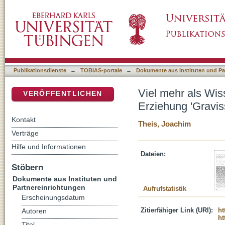
Viel mehr als Wissensvermittlung : Erklärung
DSpace Repositorium (Manakin basiert)
educationis'
Publikationsdienste
→
TOBIAS-portale
→
Dokumente aus Instituten und Pa
Viel mehr als Wiss
VERÖFFENTLICHEN
Erziehung 'Gravis
Kontakt
Theis, Joachim
Verträge
Hilfe und Informationen
Dateien:
Stöbern
Dokumente aus Instituten und
Partnereinrichtungen
Aufrufstatistik
Erscheinungsdatum
Zitierfähiger Link (URI):
ht
Autoren
ht
Titel