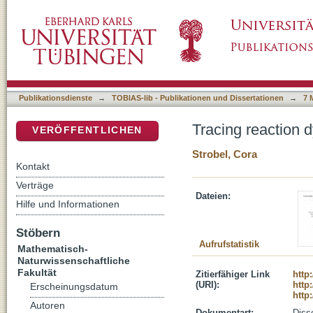
Tracing reaction dynamics with Spectral Indu
DSpace Repositorium (Manakin basiert)
Publikationsdienste
→
TOBIAS-lib - Publikationen und Dissertationen
→
7 
Tracing reaction 
VERÖFFENTLICHEN
Strobel, Cora
Kontakt
Verträge
Dateien:
Hilfe und Informationen
Stöbern
Aufrufstatistik
Mathematisch-
Naturwissenschaftliche
Fakultät
Zitierfähiger Link
http
(URI):
http
Erscheinungsdatum
http
Autoren
Dokumentart:
Disse