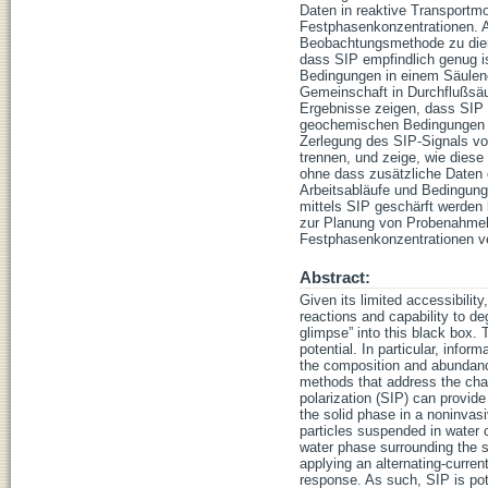
Daten in reaktive Transportmo
Festphasenkonzentrationen. A
Beobachtungsmethode zu diene
dass SIP empfindlich genug is
Bedingungen in einem Säulene
Gemeinschaft in Durchflußsäul
Ergebnisse zeigen, dass SIP s
geochemischen Bedingungen au
Zerlegung des SIP-Signals vor
trennen, und zeige, wie diese 
ohne dass zusätzliche Daten o
Arbeitsabläufe und Bedingunge
mittels SIP geschärft werden
zur Planung von Probenahmek
Festphasenkonzentrationen v
Abstract:
Given its limited accessibility
reactions and capability to de
glimpse” into this black box. 
potential. In particular, inf
the composition and abundanc
methods that address the char
polarization (SIP) can provid
the solid phase in a noninvas
particles suspended in water c
water phase surrounding the s
applying an alternating-curren
response. As such, SIP is pot