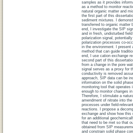
samples as it provides informa
as a method to monitor reacti
natural organic matter and mic
the first part of this disserta
sediment mixtures. I demonstr
transferred to organic matter 
end, I investigate the SIP sig
and in fresh, undisturbed fiel
polarization signal, potentiall
polarization processes co-occu
in the environment. I present
method that can guide traditio
end, I use cation exchange re
second part of this dissertat
from a change in the pore wate
signal serves as a proxy for t
conductivity is removed assumi
approach, SIP data can be inco
information on the solid phas
monitoring tool that operates 
enough to monitor changes in 
Therefore, I stimulate a natur
amendment of nitrate into the 
processes under field-relevant
reactions. I propose a decompo
exchange and show how this me
for an additional geochemicall
that need to be met so that ou
obtained from SIP measuremen
and constrain solid phase con