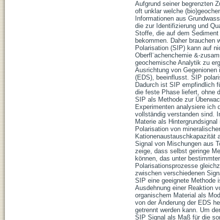
Aufgrund seiner begrenzten Zu
oft unklar welche (bio)geoch
Informationen aus Grundwasse
die zur Identifizierung und Q
Stoffe, die auf dem Sediment
bekommen. Daher brauchen wir
Polarisation (SIP) kann auf ni
Oberfl¨achenchemie &-zusamme
geochemische Analytik zu erg
Ausrichtung von Gegenionen i
(EDS), beeinflusst. SIP polar
Dadurch ist SIP empfindlich 
die feste Phase liefert, ohne
SIP als Methode zur Überwac
Experimenten analysiere ich di
vollständig verstanden sind. I
Materie als Hintergrundsigna
Polarisation von mineralisch
Kationenaustauschkapazität al
Signal von Mischungen aus Tor
zeige, dass selbst geringe Me
können, das unter bestimmten
Polarisationsprozesse gleichz
zwischen verschiedenen Signa
SIP eine geeignete Methode i
Ausdehnung einer Reaktion vo
organischem Material als Mod
von der Änderung der EDS her
getrennt werden kann. Um den
SIP Signal als Maß für die so