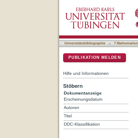
Evaluating regression and
DSpace Repositorium (Manakin b
Universitätsbibliographie
→
7 Mathematisc
PUBLIKATION MELDEN
Hilfe und Informationen
Stöbern
Dokumentanzeige
Erscheinungsdatum
Autoren
Titel
DDC-Klassifikation