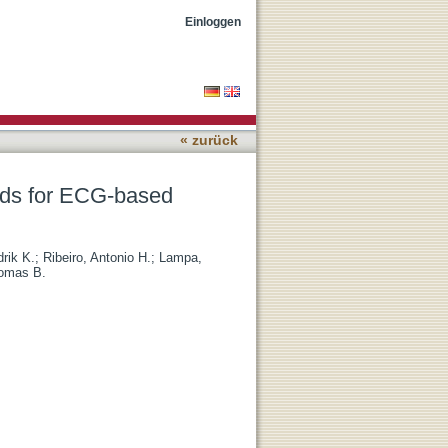
te prediction
Einloggen
« zurück
hods for ECG-based
rik K.
;
Ribeiro, Antonio H.
;
Lampa,
omas B.