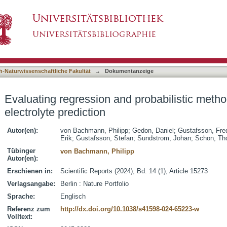
 probabilistic methods for ECG-based electroly
asiert)
h-Naturwissenschaftliche Fakultät
→
Dokumentanzeige
Evaluating regression and probabilistic met
electrolyte prediction
Autor(en):
von Bachmann, Philipp
;
Gedon, Daniel
;
Gustafsson, Fred
Erik
;
Gustafsson, Stefan
;
Sundstrom, Johan
;
Schon, Th
Tübinger
von Bachmann, Philipp
Autor(en):
Erschienen in:
Scientific Reports (2024), Bd. 14 (1), Article 15273
Verlagsangabe:
Berlin : Nature Portfolio
Sprache:
Englisch
Referenz zum
http://dx.doi.org/10.1038/s41598-024-65223-w
Volltext: