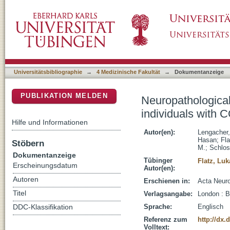
Neuropathological assessment of the olfactor
DSpace Repositorium (Manakin basiert)
Universitätsbibliographie
→
4 Medizinische Fakultät
→
Dokumentanzeige
PUBLIKATION MELDEN
Neuropathological 
individuals with 
Hilfe und Informationen
Autor(en):
Lengacher,
Hasan
;
Fla
Stöbern
M.
;
Schlos
Dokumentanzeige
Tübinger
Flatz, Luk
Erscheinungsdatum
Autor(en):
Autoren
Erschienen in:
Acta Neuro
Titel
Verlagsangabe:
London : 
Sprache:
Englisch
DDC-Klassifikation
Referenz zum
http://dx.
Volltext: