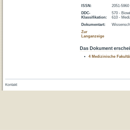
ISSN:
2051-5960
DDC-
570 - Biow
Klassifikation:
610 - Medi
Dokumentart:
Wissenscha
Zur
Langanzeige
Das Dokument erschein
4 Medizinische Fakultä
Kontakt