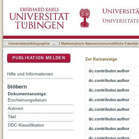
Thin Films of Conjugated Chalcogenadiazole: 
DSpace Repositorium (Manakin basiert)
Substituted Selenadiazoloquinoxaline
Universitätsbibliographie
→
7 Mathematisch-Naturwissenschaftliche Fakultät
PUBLIKATION MELDEN
Zur Kurzanzeige
dc.contributor.author
Hilfe und Informationen
dc.contributor.author
Stöbern
dc.contributor.author
Dokumentanzeige
dc.contributor.author
Erscheinungsdatum
Autoren
dc.contributor.author
Titel
dc.contributor.author
DDC-Klassifikation
dc.contributor.author
dc.contributor.author