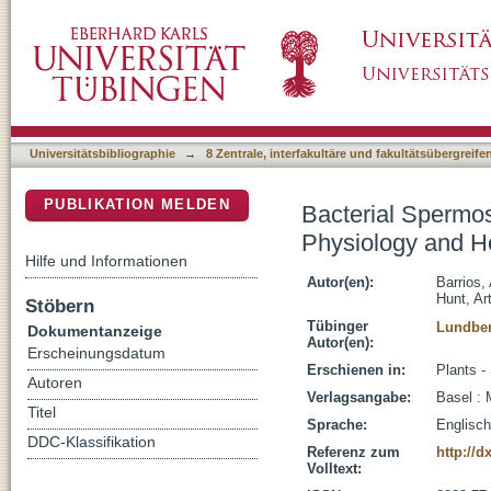
Bacterial Spermosphere Inoculants Alter N. 
DSpace Repositorium (Manakin basiert)
Microbiome
Universitätsbibliographie
→
8 Zentrale, interfakultäre und fakultätsübergreif
PUBLIKATION MELDEN
Bacterial Spermos
Physiology and H
Hilfe und Informationen
Autor(en):
Barrios
Hunt, Ar
Stöbern
Tübinger
Lundber
Dokumentanzeige
Autor(en):
Erscheinungsdatum
Erschienen in:
Plants -
Autoren
Verlagsangabe:
Basel : 
Titel
Sprache:
Englisch
DDC-Klassifikation
Referenz zum
http://d
Volltext: