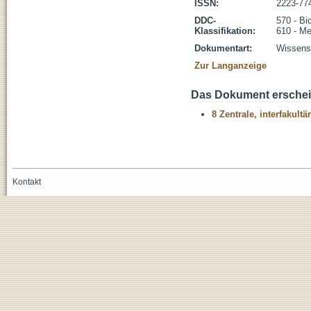
ISSN:
2223-77
DDC-
570 - Bi
Klassifikation:
610 - Me
Dokumentart:
Wissensc
Zur Langanzeige
Das Dokument erschein
8 Zentrale, interfakult
Kontakt