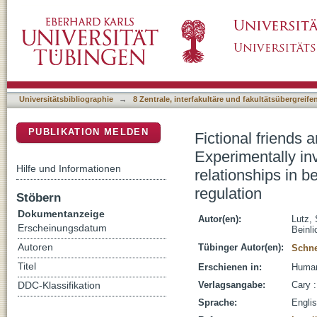
Fictional friends and enemies as first aid aft
DSpace Repositorium (Manakin basiert)
of para-/orthosocial relationships in belongi
Universitätsbibliographie
→
8 Zentrale, interfakultäre und fakultätsübergreif
PUBLIKATION MELDEN
Fictional friends 
Experimentally inv
Hilfe und Informationen
relationships in 
regulation
Stöbern
Dokumentanzeige
Autor(en):
Lutz,
Erscheinungsdatum
Beinli
Autoren
Tübinger Autor(en):
Schne
Titel
Erschienen in:
Human
Verlagsangabe:
Cary :
DDC-Klassifikation
Sprache:
Engli