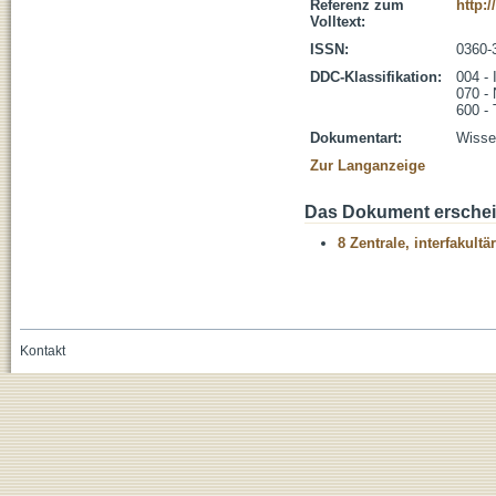
Referenz zum
http:
Volltext:
ISSN:
0360-
DDC-Klassifikation:
004 - 
070 -
600 - 
Dokumentart:
Wissen
Zur Langanzeige
Das Dokument erschein
8 Zentrale, interfakult
Kontakt