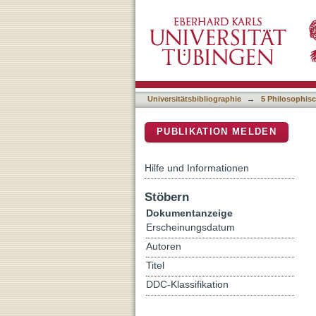
Altsprachlicher Unterrich
DSpace Repositorium (Manakin b
Universitätsbibliographie
→
5 Philosophisc
PUBLIKATION MELDEN
Hilfe und Informationen
Stöbern
Dokumentanzeige
Erscheinungsdatum
Autoren
Titel
DDC-Klassifikation