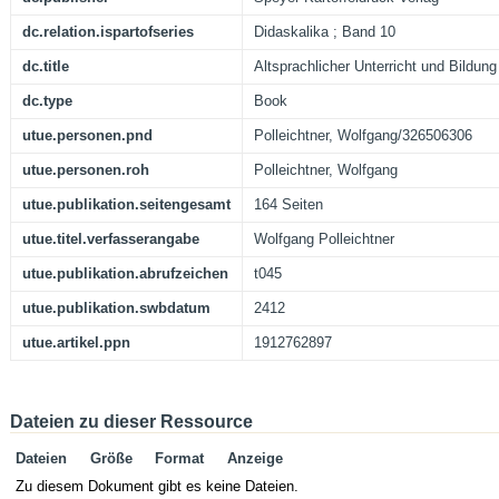
dc.relation.ispartofseries
Didaskalika ; Band 10
dc.title
Altsprachlicher Unterricht und Bildun
dc.type
Book
utue.personen.pnd
Polleichtner, Wolfgang/326506306
utue.personen.roh
Polleichtner, Wolfgang
utue.publikation.seitengesamt
164 Seiten
utue.titel.verfasserangabe
Wolfgang Polleichtner
utue.publikation.abrufzeichen
t045
utue.publikation.swbdatum
2412
utue.artikel.ppn
1912762897
Dateien zu dieser Ressource
Dateien
Größe
Format
Anzeige
Zu diesem Dokument gibt es keine Dateien.