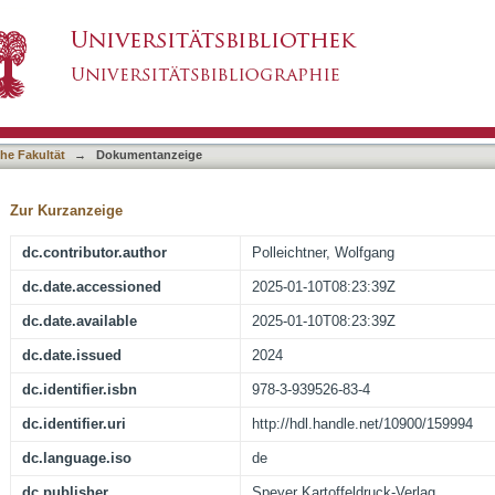
t und Bildung für Nachhaltige Entwicklung
asiert)
he Fakultät
→
Dokumentanzeige
Zur Kurzanzeige
dc.contributor.author
Polleichtner, Wolfgang
dc.date.accessioned
2025-01-10T08:23:39Z
dc.date.available
2025-01-10T08:23:39Z
dc.date.issued
2024
dc.identifier.isbn
978-3-939526-83-4
dc.identifier.uri
http://hdl.handle.net/10900/159994
dc.language.iso
de
dc.publisher
Speyer Kartoffeldruck-Verlag