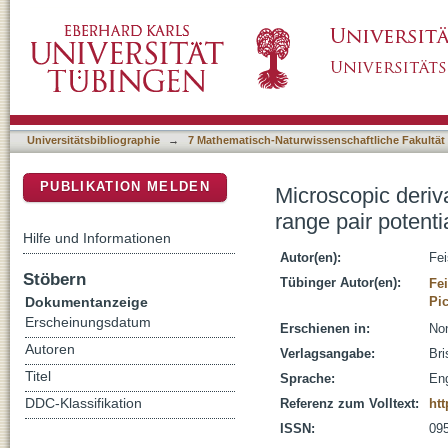
Microscopic derivation of Vlasov-Dirac-Benne
DSpace Repositorium (Manakin basiert)
Universitätsbibliographie
→
7 Mathematisch-Naturwissenschaftliche Fakultät
PUBLIKATION MELDEN
Microscopic deriv
range pair potenti
Hilfe und Informationen
Autor(en):
Fei
Stöbern
Tübinger Autor(en):
Fei
Dokumentanzeige
Pic
Erscheinungsdatum
Erschienen in:
Non
Autoren
Verlagsangabe:
Bri
Titel
Sprache:
Eng
DDC-Klassifikation
Referenz zum Volltext:
htt
ISSN:
09