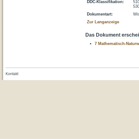
DDC-Klassifikation:
510
530
Dokumentart:
Wis
Zur Langanzeige
Das Dokument erschein
7 Mathematisch-Naturwi
Kontakt