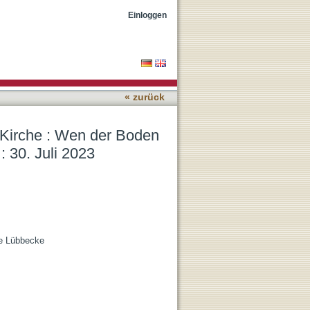
ich trägt und was es für
Einloggen
« zurück
 Kirche : Wen der Boden
: 30. Juli 2023
de Lübbecke