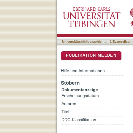
Auf dem Boden der Kirche 
DSpace Repositorium (Manakin b
uns zu hoffen gibt : 30. Ju
Universitätsbibliographie
→
1 Evangelisch-
PUBLIKATION MELDEN
Hilfe und Informationen
Stöbern
Dokumentanzeige
Erscheinungsdatum
Autoren
Titel
DDC-Klassifikation