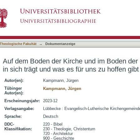
und im Boden der Kirche : Wen der Boden in s
asiert)
li 2023
Theologische Fakultät
→
Dokumentanzeige
Auf dem Boden der Kirche und im Boden der
in sich trägt und was es für uns zu hoffen gibt 
Autor(en):
Kampmann, Jürgen
Tübinger
Kampmann, Jürgen
Autor(en):
Erscheinungsjahr:
2023-12
Verlagsangabe:
Lübbecke : Evangelisch-Lutherische Kirchengemein
Sprache:
Deutsch
DDC-
220 - Bibel
Klassifikation:
230 - Theologie, Christentum
720 - Architektur
900 - Geschichte