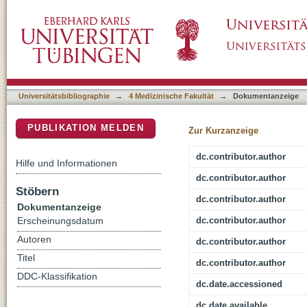
A study on interoperability between two Perso
DSpace Repositorium (Manakin basiert)
data analysis
Universitätsbibliographie
→
4 Medizinische Fakultät
→
Dokumentanzeige
PUBLIKATION MELDEN
Zur Kurzanzeige
dc.contributor.author
Hilfe und Informationen
dc.contributor.author
Stöbern
dc.contributor.author
Dokumentanzeige
dc.contributor.author
Erscheinungsdatum
Autoren
dc.contributor.author
Titel
dc.contributor.author
DDC-Klassifikation
dc.date.accessioned
dc.date.available