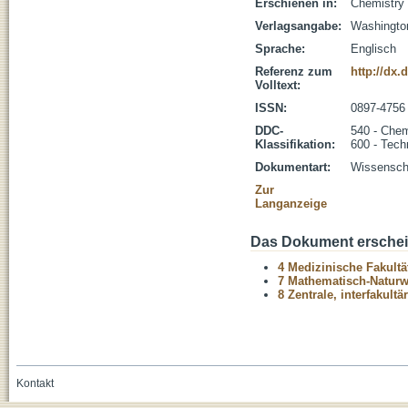
Erschienen in:
Chemistry 
Verlagsangabe:
Washingto
Sprache:
Englisch
Referenz zum
http://dx
Volltext:
ISSN:
0897-4756
DDC-
540 - Che
Klassifikation:
600 - Tech
Dokumentart:
Wissenscha
Zur
Langanzeige
Das Dokument erschein
4 Medizinische Fakultä
7 Mathematisch-Naturwi
8 Zentrale, interfakult
Kontakt