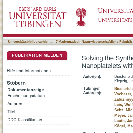
Solving the Synthetic Riddle of Colloidal T
DSpace Repositorium (Manakin basiert)
Infrared Emission
Universitätsbibliographie
→
7 Mathematisch-Naturwissenschaftliche Fakultät
PUBLIKATION MELDEN
Solving the Synth
Nanoplatelets wit
Hilfe und Informationen
Autor(en):
Biesterfel
Klepzig, La
Stöbern
Tübinger
Biesterfel
Dokumentanzeige
Autor(en):
Vochezer, 
Erscheinungsdatum
Zaluzhnyy
Autoren
Leis, Wol
Seitz, Mic
Titel
Meyer, Ja
DDC-Klassifikation
Lauth, Ja
Kögel, Ma