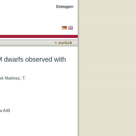
eROSITA and TESS
Einloggen
« zurück
 M dwarfs observed with
ek Martinez, T.
le A49