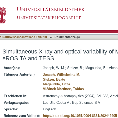
ptical variability of M dwarfs observed with 
asiert)
h-Naturwissenschaftliche Fakultät
→
Dokumentanzeige
Simultaneous X-ray and optical variability of
eROSITA and TESS
Autor(en):
Joseph, W. M.
;
Stelzer, B.
;
Magaudda, E.
;
Vican
Tübinger Autor(en):
Joseph, Wilhelmina M.
Stelzer, Beate
Magaudda, Enza
Vičánek Martínez, Tobias
Erschienen in:
Astronomy & Astrophysics (2024), Bd. 688, Artic
Verlagsangabe:
Les Ulis Cedex A : Edp Sciences S A
Sprache:
Englisch
Referenz zum Volltext:
http://dx.doi.org/10.1051/0004-6361/202449405