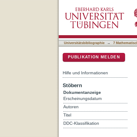
Simultaneous X-ray and o
DSpace Repositorium (Manakin b
Universitätsbibliographie
→
7 Mathematisc
PUBLIKATION MELDEN
Hilfe und Informationen
Stöbern
Dokumentanzeige
Erscheinungsdatum
Autoren
Titel
DDC-Klassifikation