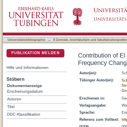
Contribution of El Niño Southern Oscillatio
DSpace Repositorium (Manakin basiert)
ENSO Variance
Universitätsbibliographie
→
8 Zentrale, interfakultäre und fakultätsübergreif
PUBLIKATION MELDEN
Contribution of E
Frequency Chang
Hilfe und Informationen
Autor(en):
Sch
Stöbern
Tübinger Autor(en):
Sc
Dokumentanzeige
Str
Go
Erscheinungsdatum
Erschienen in:
Geo
Autoren
Verlagsangabe:
Wa
Titel
Sprache:
Eng
DDC-Klassifikation
Referenz zum Volltext:
ht
ISSN:
00