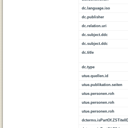
dc.language.iso
dc.publisher
dc.relation.uri
dc.subject.ddc
dc.subject.ddc
dc.title
dc.type
utue.quellen.id
utue.publikation.seiten
utue.personen.roh
utue.personen.roh
utue.personen.roh
dcterms.isPartOf.ZSTitelI