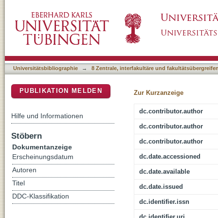
The Projection-Specific Noradrenergic Modula
DSpace Repositorium (Manakin basiert)
Rats
Universitätsbibliographie
→
8 Zentrale, interfakultäre und fakultätsübergreif
PUBLIKATION MELDEN
Zur Kurzanzeige
dc.contributor.author
Hilfe und Informationen
dc.contributor.author
Stöbern
dc.contributor.author
Dokumentanzeige
dc.date.accessioned
Erscheinungsdatum
Autoren
dc.date.available
Titel
dc.date.issued
DDC-Klassifikation
dc.identifier.issn
dc.identifier.uri