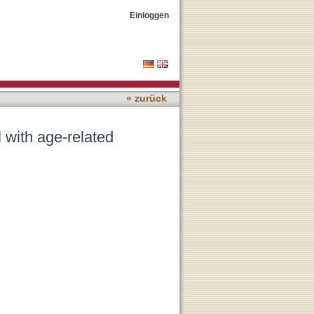
 degeneration impairing
Einloggen
« zurück
l with age-related