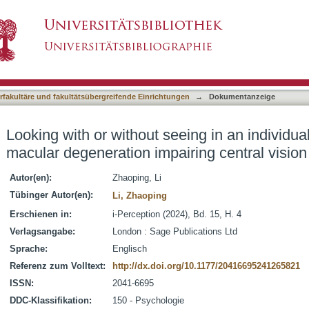
eing in an individual with age-related macular
asiert)
terfakultäre und fakultätsübergreifende Einrichtungen
→
Dokumentanzeige
Looking with or without seeing in an individua
macular degeneration impairing central vision
Autor(en):
Zhaoping, Li
Tübinger Autor(en):
Li, Zhaoping
Erschienen in:
i-Perception (2024), Bd. 15, H. 4
Verlagsangabe:
London : Sage Publications Ltd
Sprache:
Englisch
Referenz zum Volltext:
http://dx.doi.org/10.1177/20416695241265821
ISSN:
2041-6695
DDC-Klassifikation:
150 - Psychologie