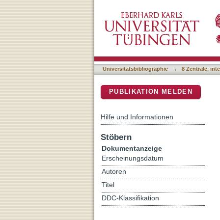
Looking with or without se
DSpace Repositorium (Manakin b
central vision
Universitätsbibliographie
→
8 Zentrale, in
PUBLIKATION MELDEN
Hilfe und Informationen
Stöbern
Dokumentanzeige
Erscheinungsdatum
Autoren
Titel
DDC-Klassifikation