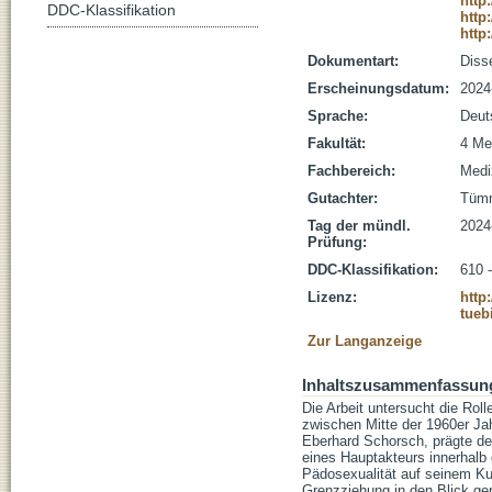
http
DDC-Klassifikation
http
http
Dokumentart:
Disse
Erscheinungsdatum:
2024
Sprache:
Deut
Fakultät:
4 Me
Fachbereich:
Medi
Gutachter:
Tümm
Tag der mündl.
2024
Prüfung:
DDC-Klassifikation:
610 
Lizenz:
http
tueb
Zur Langanzeige
Inhaltszusammenfassun
Die Arbeit untersucht die Rol
zwischen Mitte der 1960er Jah
Eberhard Schorsch, prägte de
eines Hauptakteurs innerhalb
Pädosexualität auf seinem Ku
Grenzziehung in den Blick g