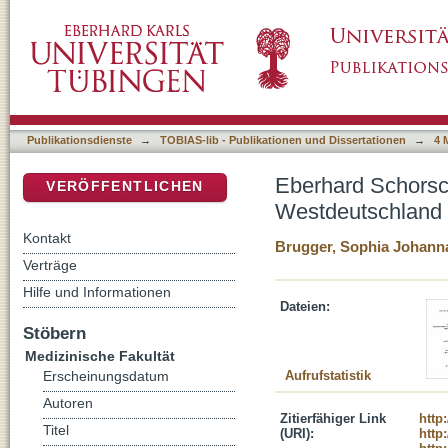
Eberhard Schorsch und Debatten um die Pädo
DSpace Repositorium (Manakin basiert)
Publikationsdienste
→
TOBIAS-lib - Publikationen und Dissertationen
→
4 
Eberhard Schorsc
VERÖFFENTLICHEN
Westdeutschland 
Kontakt
Brugger, Sophia Johann
Verträge
Hilfe und Informationen
Dateien:
Stöbern
Medizinische Fakultät
Aufrufstatistik
Erscheinungsdatum
Autoren
Zitierfähiger Link
http
Titel
(URI):
http