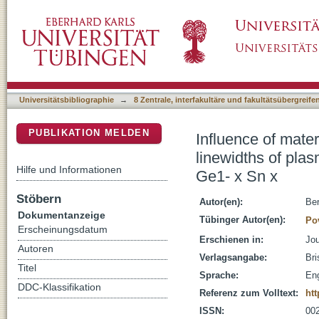
Influence of material and geometry paramete
DSpace Repositorium (Manakin basiert)
gratings made from highly doped Ge1- x Sn 
Universitätsbibliographie
→
8 Zentrale, interfakultäre und fakultätsübergreif
PUBLIKATION MELDEN
Influence of mate
linewidths of pla
Hilfe und Informationen
Ge1- x Sn x
Stöbern
Autor(en):
Ber
Dokumentanzeige
Tübinger Autor(en):
Po
Erscheinungsdatum
Erschienen in:
Jou
Autoren
Verlagsangabe:
Bri
Titel
Sprache:
Eng
DDC-Klassifikation
Referenz zum Volltext:
htt
ISSN:
00