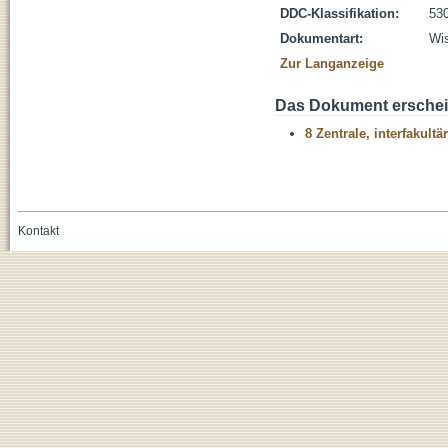
DDC-Klassifikation:
530
Dokumentart:
Wis
Zur Langanzeige
Das Dokument erschein
8 Zentrale, interfakult
Kontakt