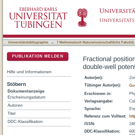
Fractional positional jumps in stochastic syst
DSpace Repositorium (Manakin basiert)
Universitätsbibliographie
→
7 Mathematisch-Naturwissenschaftliche Fakultät
PUBLIKATION MELDEN
Fractional positio
double-well potent
Hilfe und Informationen
Autor(en):
Zon
Stöbern
Tübinger Autor(en):
Go
Dokumentanzeige
Erschienen in:
Phy
Erscheinungsdatum
Verlagsangabe:
Col
Autoren
Sprache:
Eng
Titel
Referenz zum Volltext:
ht
DDC-Klassifikation
ISSN:
24
DDC-Klassifikation:
600