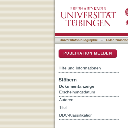
Brachytherapy and extern
DSpace Repositorium (Manakin b
changer for organ preserv
Universitätsbibliographie
→
4 Medizinische
PUBLIKATION MELDEN
Hilfe und Informationen
Stöbern
Dokumentanzeige
Erscheinungsdatum
Autoren
Titel
DDC-Klassifikation