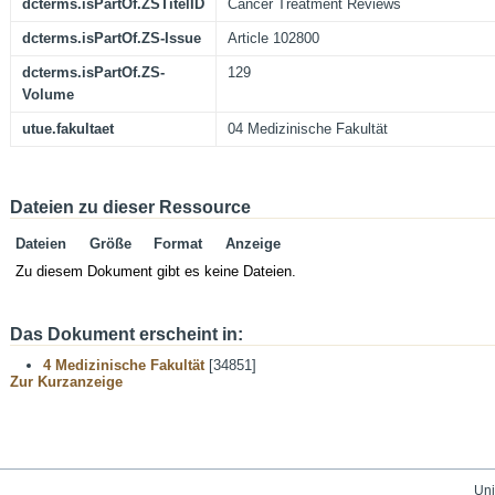
dcterms.isPartOf.ZSTitelID
Cancer Treatment Reviews
dcterms.isPartOf.ZS-Issue
Article 102800
dcterms.isPartOf.ZS-
129
Volume
utue.fakultaet
04 Medizinische Fakultät
Dateien zu dieser Ressource
Dateien
Größe
Format
Anzeige
Zu diesem Dokument gibt es keine Dateien.
Das Dokument erscheint in:
4 Medizinische Fakultät
[34851]
Zur Kurzanzeige
Uni