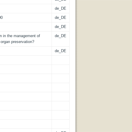
de_DE
00
de_DE
de_DE
on in the management of
de_DE
 organ preservation?
de_DE