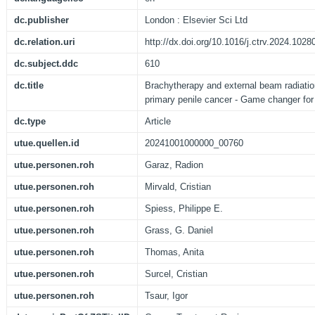
dc.publisher
London : Elsevier Sci Ltd
dc.relation.uri
http://dx.doi.org/10.1016/j.ctrv.2024.1028
dc.subject.ddc
610
dc.title
Brachytherapy and external beam radiati
primary penile cancer - Game changer for
dc.type
Article
utue.quellen.id
20241001000000_00760
utue.personen.roh
Garaz, Radion
utue.personen.roh
Mirvald, Cristian
utue.personen.roh
Spiess, Philippe E.
utue.personen.roh
Grass, G. Daniel
utue.personen.roh
Thomas, Anita
utue.personen.roh
Surcel, Cristian
utue.personen.roh
Tsaur, Igor