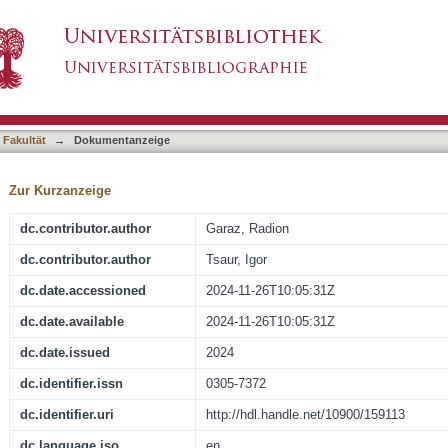
al beam radiation in the management of primar
asiert)
ation?
 Fakultät
→
Dokumentanzeige
Zur Kurzanzeige
dc.contributor.author
Garaz, Radion
dc.contributor.author
Tsaur, Igor
dc.date.accessioned
2024-11-26T10:05:31Z
dc.date.available
2024-11-26T10:05:31Z
dc.date.issued
2024
dc.identifier.issn
0305-7372
dc.identifier.uri
http://hdl.handle.net/10900/159113
dc.language.iso
en