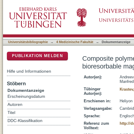
Composite polymer/wax coatings as a corros
DSpace Repositorium (Manakin basiert)
stents
Universitätsbibliographie
→
4 Medizinische Fakultät
→
Dokumentanzeige
PUBLIKATION MELDEN
Composite polymer
bioresorbable ma
Hilfe und Informationen
Autor(en):
Andreev
Manfred
Stöbern
Tübinger
Kraste
Dokumentanzeige
Autor(en):
Erscheinungsdatum
Erschienen in:
Heliyon 
Autoren
Verlagsangabe:
Cambrid
Titel
Sprache:
Englisc
DDC-Klassifikation
Referenz zum
http://
Volltext: