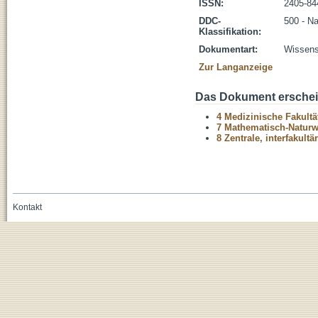
ISSN:
2405-84
DDC-
500 - N
Klassifikation:
Dokumentart:
Wissensc
Zur Langanzeige
Das Dokument erschein
4 Medizinische Fakultä
7 Mathematisch-Naturwi
8 Zentrale, interfakult
Kontakt